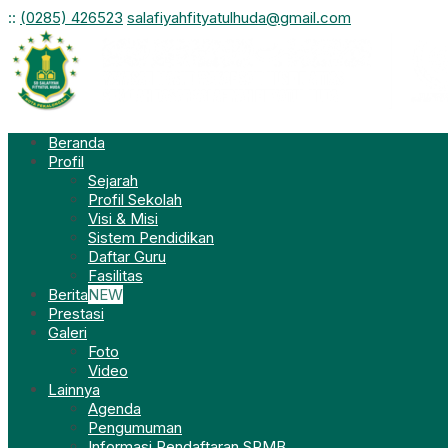
:
:
(0285) 426523
salafiyahfityatulhuda@gmail.com
Beranda
Profil
Sejarah
Profil Sekolah
Visi & Misi
Sistem Pendidikan
Daftar Guru
Fasilitas
Berita
NEW
Prestasi
Galeri
Foto
Video
Lainnya
Agenda
Pengumuman
Informasi Pendaftaran SPMB