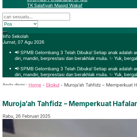
TK Salafiyah Masjid Wakaf
Info Sekolah
Jumat, 07 Agu 2026
📢 SPMB Gelombang 3 Telah Dibuka! Setiap anak adalah ama
diri, mandiri, berprestasi dan berakhlak mulia. ✨ Yuk, ber
📢 SPMB Gelombang 3 Telah Dibuka! Setiap anak adalah ama
diri, mandiri, berprestasi dan berakhlak mulia. ✨ Yuk, ber
Anda disini :
Home
-
Ekskul
-
Muroja’ah Tahfidz – Memperkuat H
Muroja’ah Tahfidz – Memperkuat Hafala
Rabu, 26 Februari 2025