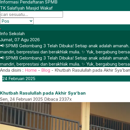
Informasi Pendaftaran SPMB
TK Salafiyah Masjid Wakaf
Info Sekolah
Jumat, 07 Agu 2026
📢 SPMB Gelombang 3 Telah Dibuka! Setiap anak adalah amanah. Di 
mandiri, berprestasi dan berakhlak mulia. ✨ Yuk, bergabung bersa
📢 SPMB Gelombang 3 Telah Dibuka! Setiap anak adalah amanah. Di 
mandiri, berprestasi dan berakhlak mulia. ✨ Yuk, bergabung bersa
Anda disini :
Home
-
Blog
-
Khutbah Rasulullah pada Akhir Sya’ba
24
Februari
2025
Khutbah Rasulullah pada Akhir Sya’ban
Sen, 24 Februari 2025
Dibaca 2337x