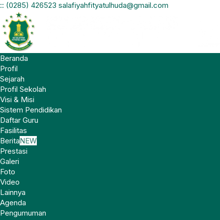
:
:
(0285) 426523
salafiyahfityatulhuda@gmail.com
Beranda
Profil
Sejarah
Profil Sekolah
Visi & Misi
Sistem Pendidikan
Daftar Guru
Fasilitas
Berita
NEW
Prestasi
Galeri
Foto
Video
Lainnya
Agenda
Pengumuman