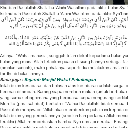
Khutbah Rasulullah Shallalhu ‘Alaihi Wasallam pada akhir bulan
Isi khutbah Rasulullah Shallalhu ‘Alaihi Wasallam pada akhir Sya
الْخَيْرِ، كَانَ كَمَنْ أَدَّى فَرِيْضَةً فِيْمَا سِوَاهُ، وَمَنْ أَدَّى فِيْهِ فَرِيْضَةً كَانَ كَمَنْ أَدَّى
َعِتْقَ رَقَبَتِهِ مِنَ النَّارِ، وَكَانَ لَهُ مِثْلَ أَجْرِهِ مِنْ غَيْرِ أَنْ يَنْتَقِصَ مِنْ أَجْرِهِ
مَغْفِرَةٌ، وَآخِرُهُ عِتْقٌ مِنَ النَّارِ، مَنْ خَفَّفَ عَنْ مَمْلُوْكِهِ غَفَرَ اللهُ لَهُ، وَأَعْتَقَهُ
إِلَهَ إِلَّا اللهُ وَتَسْتَغْفِرُوْنَهُ، وَأَمَّا اللَّتَانِ لَا غِنَى بِكُمْ عَنْهُمَا فَتَسْأَلُوْنَ اللهَ
Artinya: ”Wahai manusia, sungguh telah dekat kepadamu bulan yan
bulan yang mana Allah tetapkan puasa di siang harinya sebagai fa
(amalan sunnah), maka pahalanya seperti dia melakukan amalan far
fardhu di bulan lainnya.
Baca juga :
Sejarah Masjid Wakaf Pekalongan
Inilah bulan kesabaran dan balasan atas kesabaran adalah surga,
beriman ditambah. Barang siapa memberi makan (untuk berbuka)
yang sama sebagaimana yang berpuasa tanpa mengurangi sedikit
Mereka (para sahabat) berkata : “Wahai Rasulullah! tidak semua
Rasulullah menjawab: “Allah akan memberikan pahala ini kepada o
Inilah bulan yang permulaannya (sepuluh hari pertama) Allah men
terakhir) Allah membebaskan hamba-Nya dari api neraka . Baran
Dan perbanyaklah melakukan empat hal di bulan ini, yang dua ha