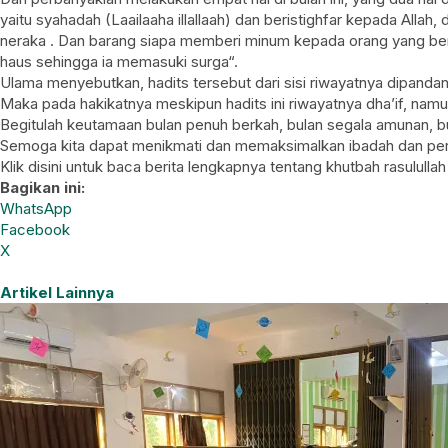
yaitu syahadah (Laailaaha illallaah) dan beristighfar kepada All
neraka . Dan barang siapa memberi minum kepada orang yang ber
haus sehingga ia memasuki surga“.
Ulama menyebutkan, hadits tersebut dari sisi riwayatnya dipanda
Maka pada hakikatnya meskipun hadits ini riwayatnya dha’if, nam
Begitulah keutamaan bulan penuh berkah, bulan segala amunan, bu
Semoga kita dapat menikmati dan memaksimalkan ibadah dan perbu
Klik disini untuk baca berita lengkapnya tentang khutbah rasulullah
Bagikan ini:
WhatsApp
Facebook
X
Artikel Lainnya