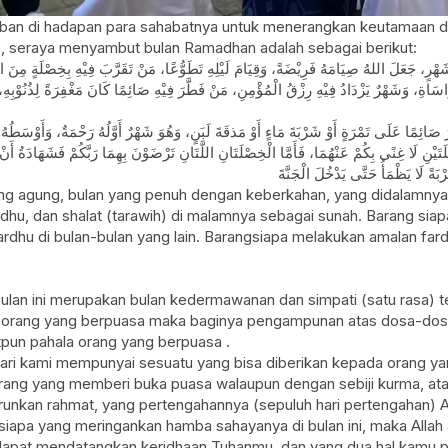
 Sya’ban di hadapan para sahabatnya untuk menerangkan keutamaan
’ban, seraya menyambut bulan Ramadhan adalah sebagai berikut:
شَهْرٍ، جَعَلَ اللهُ صِيَامَهُ فَرِيْضَةً، وَقِيَامَ لَيْلِهِ تَطَوُّعًا، مَنْ تَقَرَّبَ فِيْهِ بِخِصْلَةٍ مِنَ 
سَاةِ، وَشَهْرٌ يَزْدَادُ فِيْهِ رِزْقُ الْمُؤْمِنِ، مَنْ فَطَّرَ فِيْهِ صَائِمًا كَانَ مَغْفِرَةً لِذُنُوْبِهِ، و
ائِمًا عَلَى تَمْرَةٍ أَوْ شَرْبَةَ مَاءٍ أَوْ مَذقَةَ لَبَنٍ، وَهُوَ شَهْرٌ أَوَّلُهُ رَحْمَةٌ، وَأَوْسَطُهُ 
ْنِ لَا غِنًى بِكُمْ عَنْهُمَا، فَأَمَّا الْخِصْلَتَانِ اللَّتَانِ تَرْضَوْنَ بِهِمَا رَبَّكُمْ فَشَهَادَةُ أَنْ لَا 
g agung, bulan yang penuh dengan keberkahan, yang didalamnya ter
rdhu, dan shalat (tarawih) di malamnya sebagai sunah. Barang siap
dhu di bulan-bulan yang lain. Barangsiapa melakukan amalan fardh
 bulan ini merupakan bulan kedermawanan dan simpati (satu rasa) 
 orang yang berpuasa maka baginya pengampunan atas dosa-dosa
pun pahala orang yang berpuasa .
 dari kami mempunyai sesuatu yang bisa diberikan kepada orang y
rang yang memberi buka puasa walaupun dengan sebiji kurma, atau
urunkan rahmat, yang pertengahannya (sepuluh hari pertengahan) 
gsiapa yang meringankan hamba sahayanya di bulan ini, maka All
l dapat mendatangkan keridhaan Tuhanmu, dan yang dua hal kamu 