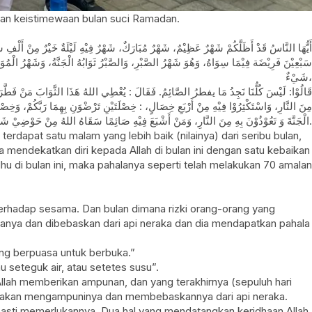
 dan keistimewaan bulan suci Ramadan.
أَيُّهَا النَّاسُ قَدْ أَظَلَّكُمْ شَهْرٌ عَظِيْمٌ، شَهْرٌ مُبَارَكٌ، شَهْرٌ فِيْهِ لَيْلَةٌ خَيْرٌ مِنْ أَلْفِ 
سَبْعِيْنَ فَرِيْضَة فِيْمَا سِوَاهُ، وَهُوَ شَهْرُ الصَّبْرِ، وَالصَّبْرُ ثَوَابُهُ الْجَنَّةُ، وَشَهْرُ الْمُوَا
شَيْءٌ،
قَالُوْا: لَيْسَ كُلُّنَا نَجِدُ مَا يفطرُ الصَّائِمُ. فَقَالَ : يُعْطِي اللهُ هَذَا الثَّوَابَ مَنْ فَطَّرَ صَ
مِنَ النَّارِ، وَاسْتَكْثِرُوْا فِيْهِ مِنْ أَرْبَعِ خِصَالٍ، : خِصْلَتَيْنِ تَرْضْوَنِ بِهِمَا رَبَّكُمْ، وَخِصْلَتَي
الْجَنَّةَ وَ تَعُوْذُوْنَ بِهِ مِنَ النَّارِ، وَمَنْ أَشْبَعَ فِيْهِ صَائِمًا سَقَاهُ اللهُ مِنْ حَوْضِيْ شَرْبَةً لَا يَظْمَأُ حَتَّى يَدْخُلَ الْجَنَّةَ.
dapat satu malam yang lebih baik (nilainya) dari seribu bulan,
a mendekatkan diri kepada Allah di bulan ini dengan satu kebaikan
u di bulan ini, maka pahalanya seperti telah melakukan 70 amalan
terhadap sesama. Dan bulan dimana rizki orang-orang yang
nya dan dibebaskan dari api neraka dan dia mendapatkan pahala
ang berpuasa untuk berbuka.”
 seteguk air, atau setetes susu”.
Allah memberikan ampunan, dan yang terakhirnya (sepuluh hari
ah akan mengampuninya dan membebaskannya dari api neraka.
pasti memerlukannya. Dua hal yang mendatangkan keridhaan Allah