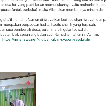
ah, dan dua hal yang pasti kalian memerlukannya yaitu mohonlah ke
puasa (untuk berbuka), maka Allah akan memberinya minum dari t
ng dha’if (lemah). Namun diriwayatkan lebih puluhan riwayat, dan
un merupakan perpaduan hadits-hadits shahih yang terpisah.
an suci pembersih dosa, bulan meraih gelar taqwallah.
atan baik sepanjang bulan suci Ramadhan tahun ini. Aamiin.
 :
https://minanews.net/khutbah-akhir-syaban-rasulullah/